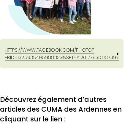
HTTPS://WWW.FACEBOOK.COM/PHOTO?
FBID=1325935495988333&SET=A.201778301737397
Découvrez également d’autres
articles des CUMA des Ardennes en
cliquant sur le lien :