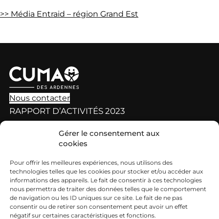
>> Média Entraid – région Grand Est
Nous contacter
RAPPORT D’ACTIVITÉS 2023
Gérer le consentement aux
Nos valeurs, nos missions
cookies
ENTRAID, LE MÉDIA DES CUMA
Pour offrir les meilleures expériences, nous utilisons des
Les éditions du média Entraid’
technologies telles que les cookies pour stocker et/ou accéder aux
informations des appareils. Le fait de consentir à ces technologies
Entraid’, un média au service des collectifs
nous permettra de traiter des données telles que le comportement
de navigation ou les ID uniques sur ce site. Le fait de ne pas
CONTACT FÉDÉRATION
consentir ou de retirer son consentement peut avoir un effet
négatif sur certaines caractéristiques et fonctions.